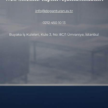
info@doganturan.av.tr
0212 450 10 13
Buyaka İş Kuleleri, Kule 3, No: 8C/1 Ümraniye, İstanbul