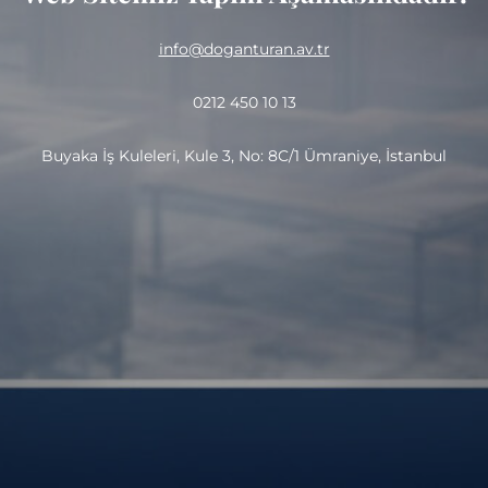
info@doganturan.av.tr
0212 450 10 13
Buyaka İş Kuleleri, Kule 3, No: 8C/1 Ümraniye, İstanbul