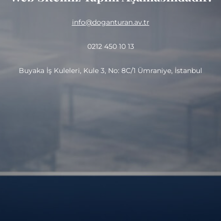
info@doganturan.av.tr
0212 450 10 13
Buyaka İş Kuleleri, Kule 3, No: 8C/1 Ümraniye, İstanbul