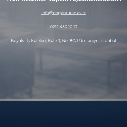
info@doganturan.av.tr
0212 450 10 13
Buyaka İş Kuleleri, Kule 3, No: 8C/1 Ümraniye, İstanbul