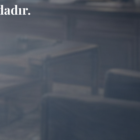
adır.
l