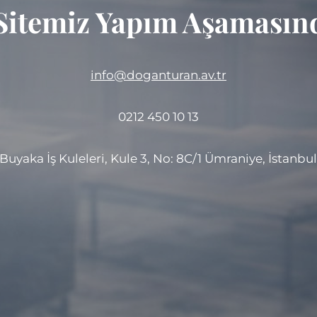
Sitemiz Yapım Aşamasınd
info@doganturan.av.tr
0212 450 10 13
Buyaka İş Kuleleri, Kule 3, No: 8C/1 Ümraniye, İstanbu