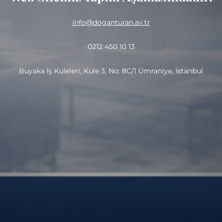
info@doganturan.av.tr
0212 450 10 13
Buyaka İş Kuleleri, Kule 3, No: 8C/1 Ümraniye, İstanbul