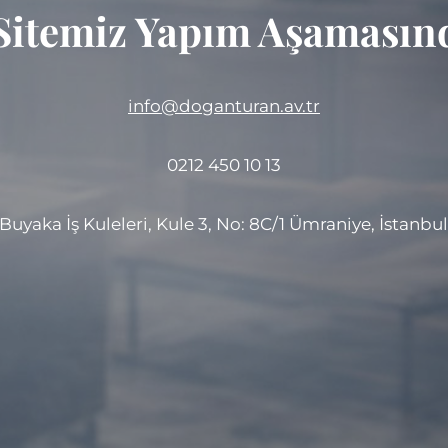
Sitemiz Yapım Aşamasınd
info@doganturan.av.tr
0212 450 10 13
Buyaka İş Kuleleri, Kule 3, No: 8C/1 Ümraniye, İstanbu