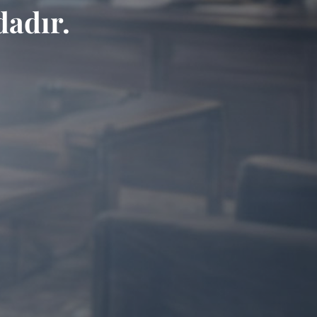
adır.
l