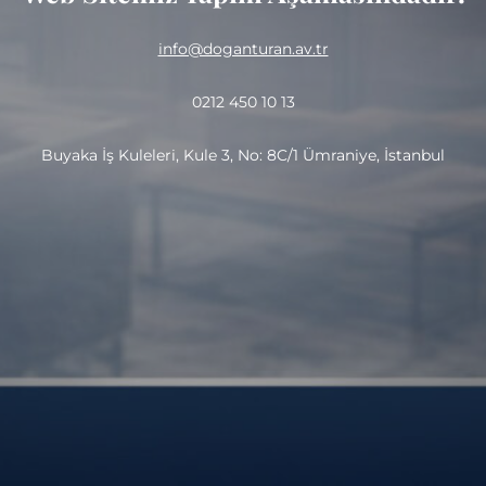
info@doganturan.av.tr
0212 450 10 13
Buyaka İş Kuleleri, Kule 3, No: 8C/1 Ümraniye, İstanbul