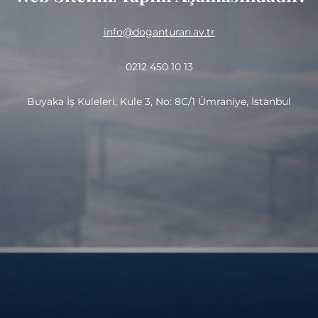
info@doganturan.av.tr
0212 450 10 13
Buyaka İş Kuleleri, Kule 3, No: 8C/1 Ümraniye, İstanbul