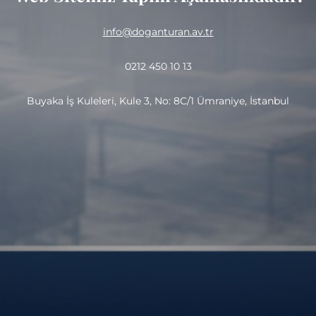
info@doganturan.av.tr
0212 450 10 13
Buyaka İş Kuleleri, Kule 3, No: 8C/1 Ümraniye, İstanbul