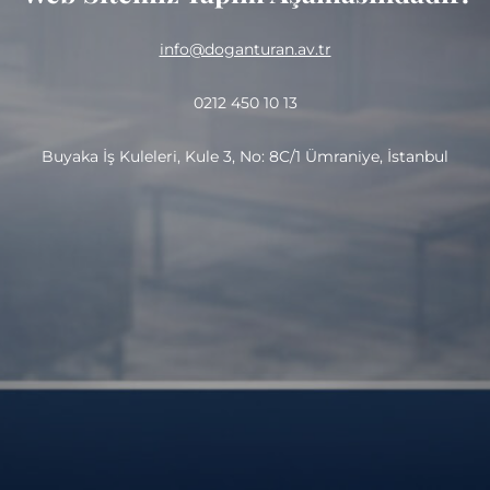
info@doganturan.av.tr
0212 450 10 13
Buyaka İş Kuleleri, Kule 3, No: 8C/1 Ümraniye, İstanbul