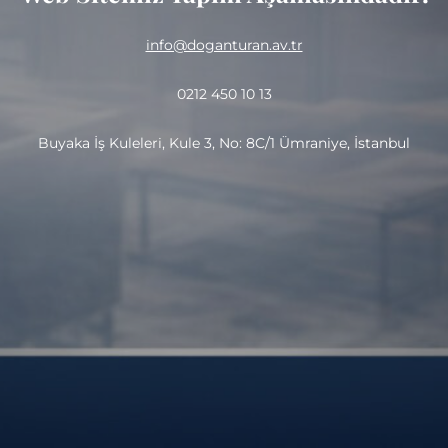
info@doganturan.av.tr
0212 450 10 13
Buyaka İş Kuleleri, Kule 3, No: 8C/1 Ümraniye, İstanbul