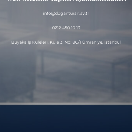
info@doganturan.av.tr
0212 450 10 13
Buyaka İş Kuleleri, Kule 3, No: 8C/1 Ümraniye, İstanbul