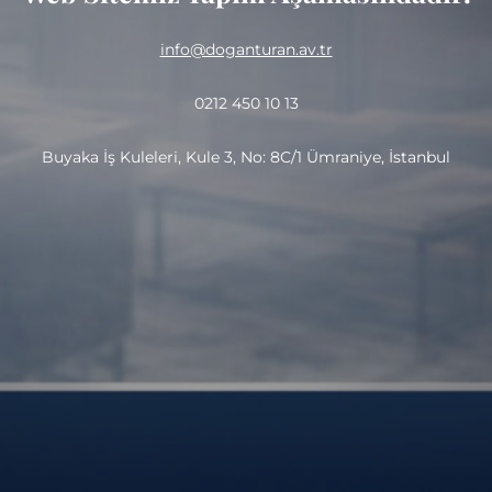
info@doganturan.av.tr
0212 450 10 13
Buyaka İş Kuleleri, Kule 3, No: 8C/1 Ümraniye, İstanbul